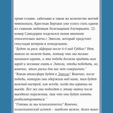
тремя голами, забитыми в таком же количестве матчей
чемпионата, Кристиан Бертани уже успел стать одним
из главным любимцев болельщиков блучеркьяти.
22-
номер Сампдории поделился своим мнением
относительно матча с Эмполи, который предстоит
генуэзцам вечером в понедельник:
“Будет ли риск эйфории после 6:0 над Губбио? Нет,
такого не может быть, потому что мы только
начинаем играть, и эта победа должна придать нам
заряд и желание ехать к Эмполи, чтобы победить, но,
конечно, этого риска для нас нет совершенно.”
“Какая атмосфера будет в
Эмполи
? Конечно, после
победы, которую они одержали над нами, там будет
важный настрой, как всегда, когда ты играешь на
выезде. Все же они подходят к этому матчу после
выездного поражения, так что они будут хотеть
реабилитироваться.”
“Готовы ли мы психологически? Конечно,
психологический аспект – наиболее важен, даже выше