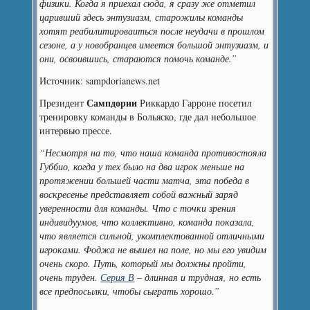
физики. Когда я приехал сюда, я сразу же отметил
царивший здесь энтузиазм, старожилы команды
хотят реабилитироваиться после неудачи в прошлом
сезоне, а у новобранцев имеется большой энтузиазм, и
они, освоившись, стараются помочь команде.”
Источник: sampdorianews.net
Сампдории
Президент
Риккардо Гарроне посетил
тренировку команды в Больяско, где дал небольшое
интервью прессе.
“Несмотря на то, что наша команда противостояла
Губбио, когда у тех было на два игрок меньше на
протяжении большей части матча, эта победа в
воскресенье представляет собой важный заряд
уверенности для команды. Что с точки зрения
индивидуумов, что коллективно, команда показала,
что является сильной, укомплектованной отличными
игроками. Фоджа не вышел на поле, но мы его увидим
очень скоро. Путь, который мы должны пройти,
очень труден.
Серия В
– длинная и трудная, но есть
все предпосылки, чтобы сыграть хорошо.”