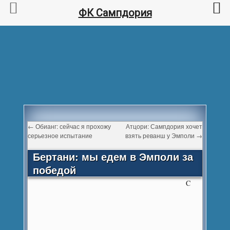
ФК Сампдория
←
Обианг: сейчас я прохожу
Атцори: Сампдория хочет
серьезное испытание
взять реванш у Эмполи
→
Бертани: мы едем в Эмполи за
победой
C