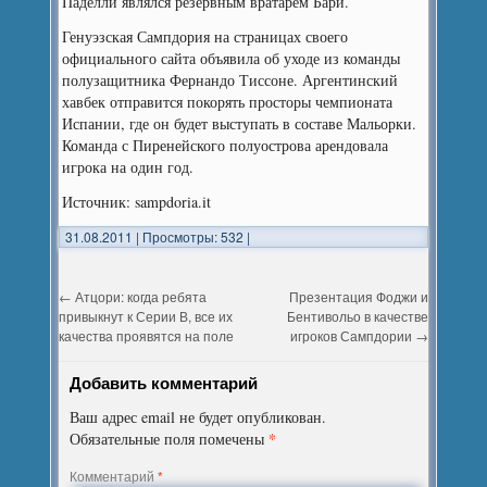
Паделли являлся резервным вратарем Бари.
Генуэзская Сампдория на страницах своего
официального сайта объявила об уходе из команды
полузащитника Фернандо Тиссоне. Аргентинский
хавбек отправится покорять просторы чемпионата
Испании, где он будет выступать в составе Мальорки.
Команда с Пиренейского полуострова арендовала
игрока на один год.
Источник: sampdoria.it
31.08.2011
|
Просмотры: 532
|
←
Атцори: когда ребята
Презентация Фоджи и
привыкнут к Серии В, все их
Бентивольо в качестве
качества проявятся на поле
игроков Сампдории
→
Добавить комментарий
Ваш адрес email не будет опубликован.
*
Обязательные поля помечены
Комментарий
*