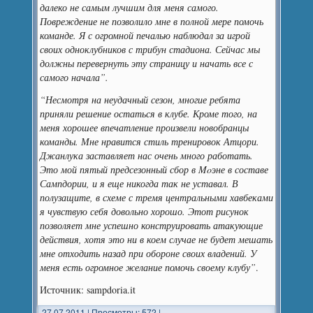
далеко не самым лучшим для меня самого.
Повреждение не позволило мне в полной мере помочь
команде. Я с огромной печалью наблюдал за игрой
своих одноклубников с трибун стадиона. Сейчас мы
должны перевернуть эту страницу и начать все с
самого начала”.
“Несмотря на неудачный сезон, многие ребята
приняли решение остаться в клубе. Кроме того, на
меня хорошее впечатление произвели новобранцы
команды. Мне нравится стиль тренировок Атцори.
Джанлука заставляет нас очень много работать.
Это мой пятый предсезонный сбор в Moэне в составе
Сампдории, и я еще никогда так не уставал. В
полузащите, в схеме с тремя центральными хавбеками
я чувствую себя довольно хорошо. Этот рисунок
позволяет мне успешно конструировать атакующие
действия, хотя это ни в коем случае не будет мешать
мне отходить назад при обороне своих владений. У
меня есть огромное желание помочь своему клубу”
.
Источник: sampdoria.it
27.07.2011
|
Просмотры: 572
|