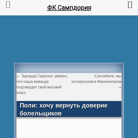
ФК Сампдория
←
Эдоардо Гарроне: уверен,
Сенсибиле: мы
что наша команда
интересуемся Маннингером
подтвердит свой высокий
→
класс
Поли: хочу вернуть доверие
болельщиков