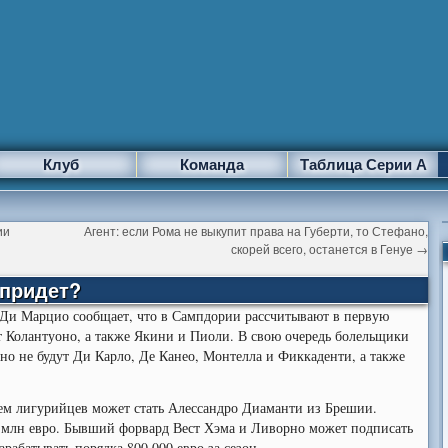
Клуб
Команда
Таблица Серии А
ии
Агент: если Рома не выкупит права на Губерти, то Стефано,
скорей всего, останется в Генуе
→
 придет?
 Ди Марцио сообщает, что в Сампдории рассчитывают в первую
ет Колантуоно, а также Якини и Пиоли. В свою очередь болельщики
чно не будут Ди Карло, Де Канео, Монтелла и Фиккаденти, а также
ием лигурийцев может стать Алессандро Диаманти из Брешии.
,5 млн евро. Бывший форвард Вест Хэма и Ливорно может подписать
арабатывать порядка 800 000 евро за сезон.