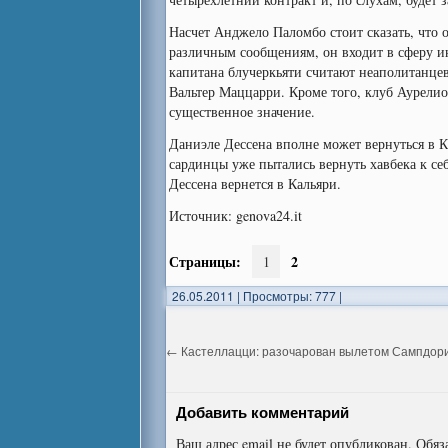
Насчет Анджело Паломбо стоит сказать, что 
различным сообщениям, он входит в сферу и
капитана блучеркьяти считают неаполитанцев
Вальтер Маццарри. Кроме того, клуб Аурели
существенное значение.
Даниэле Дессена вполне может вернуться в К
сардинцы уже пытались вернуть хавбека к се
Дессена вернется в Кальяри.
Источник: genova24.it
Страницы:
2
1
26.05.2011
|
Просмотры: 777
|
←
Кастеллацци: разочарован вылетом Сампдор
Добавить комментарий
Ваш адрес email не будет опубликован.
Обяз