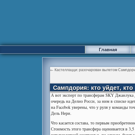
Главная
←
Кастеллацци: разочарован вылетом Сампдор
Сампдория: кто уйдет, кто
А вот эксперт по трансферам SKY Джанлука
очередь на Делио Росси, за ним в списке ид
на Facebok уверены, что у руля у команды то
Дель Нери.
Что касается состава, то первым приобретен
Стоимость этого трансфера оценивается в 3
четырехлетний контракт и, по слухам, будет з