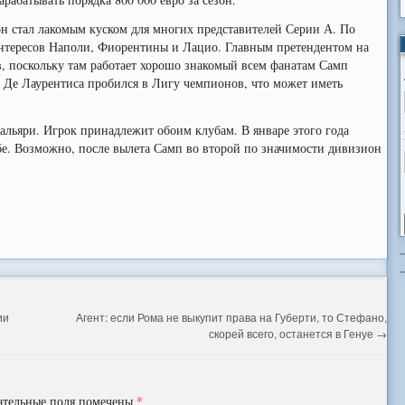
он стал лакомым куском для многих представителей Серии А. По
нтересов Наполи, Фиорентины и Лацио. Главным претендентом на
, поскольку там работает хорошо знакомый всем фанатам Самп
о Де Лаурентиса пробился в Лигу чемпионов, что может иметь
альяри. Игрок принадлежит обоим клубам. В январе этого года
бе. Возможно, после вылета Самп во второй по значимости дивизион
ии
Агент: если Рома не выкупит права на Губерти, то Стефано,
скорей всего, останется в Генуе
→
*
ательные поля помечены