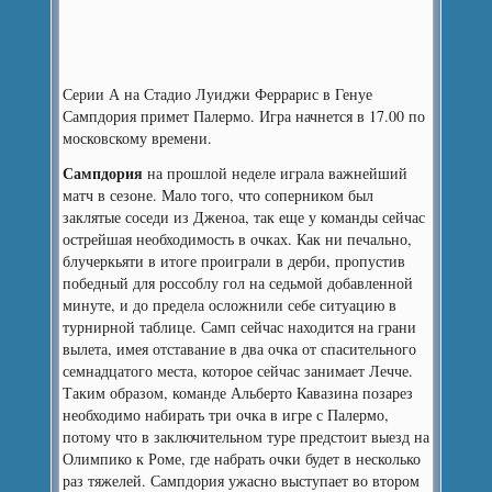
Серии А на Стадио Луиджи Феррарис в Генуе
Сампдория примет Палермо. Игра начнется в 17.00 по
московскому времени.
Сампдория
на прошлой неделе играла важнейший
матч в сезоне. Мало того, что соперником был
заклятые соседи из Дженоа, так еще у команды сейчас
острейшая необходимость в очках. Как ни печально,
блучеркьяти в итоге проиграли в дерби, пропустив
победный для россоблу гол на седьмой добавленной
минуте, и до предела осложнили себе ситуацию в
турнирной таблице. Самп сейчас находится на грани
вылета, имея отставание в два очка от спасительного
семнадцатого места, которое сейчас занимает Лечче.
Таким образом, команде Альберто Кавазина позарез
необходимо набирать три очка в игре с Палермо,
потому что в заключительном туре предстоит выезд на
Олимпико к Роме, где набрать очки будет в несколько
раз тяжелей. Сампдория ужасно выступает во втором