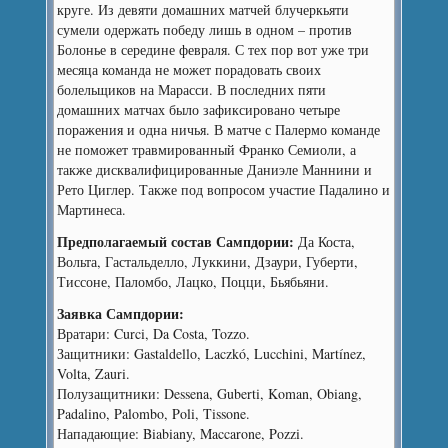
круге. Из девяти домашних матчей блучеркьяти
сумели одержать победу лишь в одном – против
Болонье в середине февраля. С тех пор вот уже три
месяца команда не может порадовать своих
болельщиков на Марасси. В последних пяти
домашних матчах было зафиксировано четыре
поражения и одна ничья. В матче с Палермо команде
не поможет травмированный Франко Семиоли, а
также дисквалифицированные Даниэле Маннини и
Рето Циглер. Также под вопросом участие Падалино и
Мартинеса.
Предполагаемый состав Сампдории:
Да Коста,
Вольта, Гастальделло, Луккини, Дзаури, Губерти,
Тиссоне, Паломбо, Лацко, Поцци, Бьябьяни.
Заявка Сампдории:
Вратари: Curci, Da Costa, Tozzo.
Защитники: Gastaldello, Laczkó, Lucchini, Martínez,
Volta, Zauri.
Полузащитники: Dessena, Guberti, Koman, Obiang,
Padalino, Palombo, Poli, Tissone.
Нападающие: Biabiany, Maccarone, Pozzi.