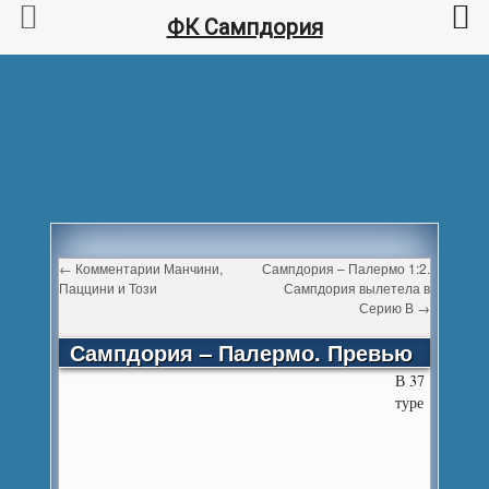
ФК Сампдория
←
Комментарии Манчини,
Сампдория – Палермо 1:2.
Паццини и Този
Сампдория вылетела в
Серию В
→
Сампдория – Палермо. Превью
В 37
туре