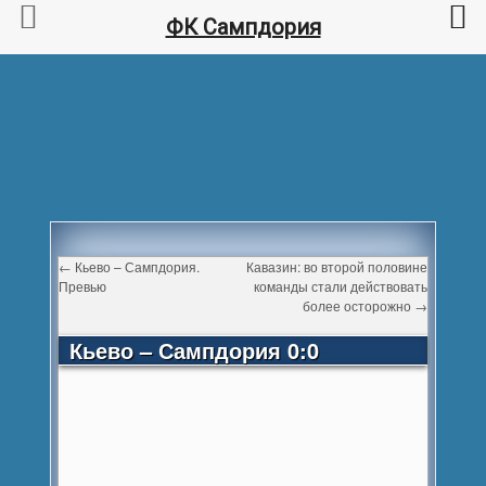
ФК Сампдория
←
Кьево – Сампдория.
Кавазин: во второй половине
Превью
команды стали действовать
более осторожно
→
Кьево – Сампдория 0:0