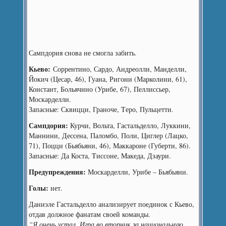
Сампдория снова не смогла забить.
Кьево:
Соррентино, Сардо, Андреолли, Манделли,
Йокич (Цесар, 46), Гуана, Ригони (Марколини, 61),
Констант, Больячино (Урибе, 67), Пеллиссьер,
Москарделли.
Запасные: Сквицци, Граноче, Tеро, Пульцетти.
Сампдория:
Курчи, Вольта, Гастальделло, Луккини,
Маннини, Дессена, Паломбо, Поли, Циглер (Лацко,
71), Поцци (Бьябьяни, 46), Маккароне (Губерти, 86).
Запасные: Да Коста, Tиссоне, Maкеда, Дзаури.
Предупреждения:
Москарделли, Урибе – Бьябьяни.
Голы:
нет.
Даниэле Гастальделло анализирует поединок с Кьево,
отдав должное фанатам своей команды.
“Я очень устал. Игра во вторник за национальную