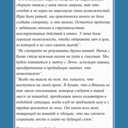
сборную отняла у меня много энергии, так что
сегодня я не играл на максимуме своих возможностей.
Игра была равной, мы практически ничего не дали
создать сопернику, и это важно. Остается проблема
с забитыми мячами и строительством
конструктивных действий в атаке. У меня была
хорошая возможность, чтобы отправить мяч в цель,
из которой я не смог извлечь выгоду”.
“Не смотрите на результаты других команд. Ничья с
Кьево стала важным шагом на пути к спасению. Мы
будем готовиться к матчу с Лечче, используя навыки,
приобретенные в предыдущих матчах, что
немаловажно”.
“Когда мы вышли на поле, то, казалось, что
выступаем на своей арене. Я думаю, что в Италии не
так много поклонников, которые следуют в такой
массе за командой, преодолевая много километров в
подобной ситуации, когда клуб не предлагает шоу и с
трудом цепляется за очки. От имени всех моих
товарищей по команде я обещаю, что мы сможем
сохранить место в элите на будущий сезон”.