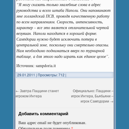
“Я могу сказать только хвалебные слова в адрес
руководства и всего штаба Наполи. Они напоминают
мне голландский ПСВ, проводя качественную работу
по всем направлениям. Скорость, интенсивность,
характер – все это является отличительной чертой
везувиан. Наполи находится в хорошей форме.
Сампдории нужно будет исключить потери в
центральной зоне, поскольку они смертельно опасны.
Нам необходимо подниматься вверх по турнирной
таблице, а для этого надо играть как единое целое”.
Источник: sampdoria.it
29.01.2011
|
Просмотры: 712
|
←
Завтра Паццини станет
Официально: Паццини –
игроком Интера
игрок Интера, Бьябьяни –
игрок Сампдории
→
Добавить комментарий
Ваш адрес email не будет опубликован.
*
Обязательные поля помечены