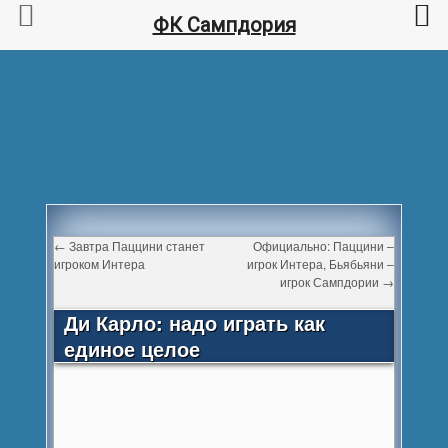
ФК Сампдория
←
Завтра Паццини станет
Официально: Паццини –
игроком Интера
игрок Интера, Бьябьяни –
игрок Сампдории
→
Ди Карло: надо играть как
единое целое