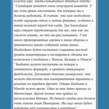
каждой игре, чтобы попытаться добиться победы” .
“Сампдория является очень популярной командой. У
нас есть армия поклонников, для которых мы и
должны работать. Я считаю, что нам необходимо
всегда ощущать тепло и любовь фанатов, особенно в
такой нелегкий период для клуба. Три ближайших
игры станут определяющими для нас, так как мы
сможем понять, на что мы рассчитываем. У нас
много травмированных игроков в линии обороны и
практически заново созданная линия атаки.
Необходимо будет постоянно сохранять высокий
уровень концентрации и постараться сделать все
возможное в поединках с Наполи, Кальяри и Удинезе”.
“Бьябьяни может выступать на позиции и
оттянутого форварда, и крайнего
атакующего
футболиста. Джонатан довольно универсален, что
может обеспечить нам альтернативные варианты и
решения на переднем фронте. Однако Бьябьяни и
Македе нужно время. Один не так давно приехал из
Манчестера, другой только что прибыл из
расположения Интера. На данной стадии нам должен
очень помочь опыт Маккароне. Мы еще много будем
работать над сыгранностью в нападении”.