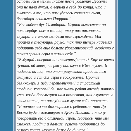
оставшись в меньшинстве после удаления Дессены,
они не пали духом, а верили в себя до конца, что и
вылилось в то, что нам удалось сравнять счет,
благодаря пенальти Паццини.”
“Все видели дух Сампдории. Игроки выместили на
поле сердце, пыл и все то, что у них накопилось
внутри, и в итоге мы были вознаграждены. Мы
прошли в следующий раунд, так что теперь надеемся
подарить себе еще больше удовлетворений, особенно с
точки зрения веры в самих себя.”
“Будущий соперник по четвертьфиналу? Еще не время
думать об этом, сперва у нас игра с Ювентусом. Я
надеюсь на то, что этот результат придаст нам
импульса и сил для игры в воскресенье. Против
бьянконери я жду переполненный и страстный
стадион, который бы мог гнать ребят вперед, потому
что, когда болельщики нам помогают, как случилось в
этом матче, то нам удается лучше себя проявить.”
“В начале сезона договорился с ребятами, что Да
Коста будет голкипером в Кубке Италии, и я хочу
поздравить его с отличной игрой. Надеюсь, что мы
сможем пройти и дальше, суметь побороться до
самого конца, может даже до финала.”