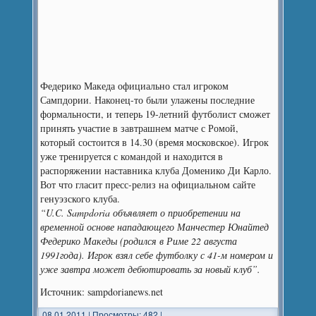
Федерико Македа официально стал игроком
Сампдории.
Наконец-то были улажены последние
формальности, и теперь 19-летний футболист сможет
принять участие в завтрашнем матче с Ромой,
который состоится в 14.30 (время московское). Игрок
уже тренируетcя с командой и находится в
распоряжении наставника клуба Доменико Ди Карло.
Вот что гласит пресс-релиз на официальном сайте
генуэзского клуба.
“U.C. Sampdoria объявляет о приобретении на
временной основе нападающего Манчестер Юнайтед
Федерико Македы (родился в Риме 22 августа
1991года). Игрок взял себе футболку с 41-м номером и
уже завтра может дебютировать за новый клуб”.
Источник: sampdorianews.net
08.01.2011
|
Просмотры: 482
|