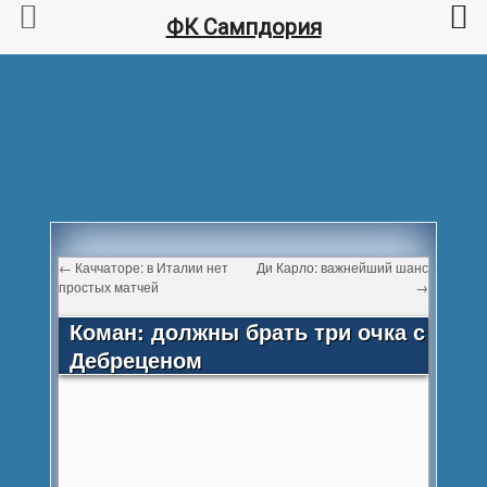
ФК Сампдория
←
Каччаторе: в Италии нет
Ди Карло: важнейший шанс
простых матчей
→
Коман: должны брать три очка с
Дебреценом