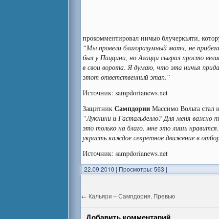
прокомментировал ничью блучеркьяти, кото
“Мы провели благоразумный матч, не прибег
был у Паццини, но Агацци сыграл просто вели
в свои ворота. Я думаю, что эта ничья при
этот ответственный этап.”
Источник: sampdorianews.net
Сампдории
Защитник
Массимо Вольта стал 
“Луккини и Гастальделло? Для меня важно т
это только на благо, мне это лишь нравится
украсть каждое секретное движение в отбор
Источник: sampdorianews.net
22.09.2010
|
Просмотры: 563
|
←
Кальяри – Сампдория. Превью
Добавить комментарий