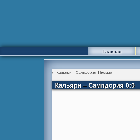
Главная
←
Кальяри – Сампдория. Превью
Кальяри – Сампдория 0:0