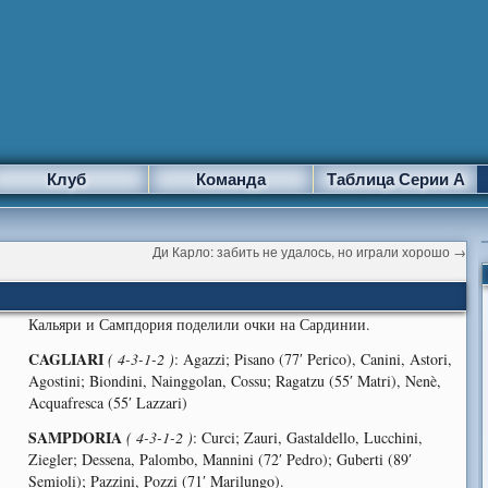
Клуб
Команда
Таблица Серии А
Ди Карло: забить не удалось, но играли хорошо
→
Кальяри и Сампдория поделили очки на Сардинии.
CAGLIARI
( 4-3-1-2 )
: Agazzi; Pisano (77′ Perico), Canini, Astori,
Agostini; Biondini, Nainggolan, Cossu; Ragatzu (55′ Matri), Nenè,
Acquafresca (55′ Lazzari)
SAMPDORIA
( 4-3-1-2 )
: Curci; Zauri, Gastaldello, Lucchini,
Ziegler; Dessena, Palombo, Mannini (72′ Pedro); Guberti (89′
Semioli); Pazzini, Pozzi (71′ Marilungo).