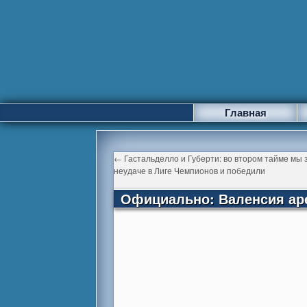
Главная
←
Гастальделло и Губерти: во втором тайме мы 
неудаче в Лиге Чемпионов и победили
Официально: Валенсия ар