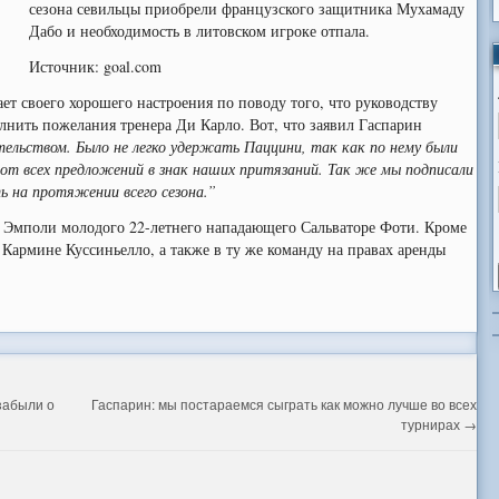
сезона севильцы приобрели французского защитника Мухамаду
Дабо и необходимость в литовском игроке отпала.
Источник: goal.com
ает своего хорошего настроения по поводу того, что руководству
олнить пожелания тренера Ди Карло. Вот, что заявил Гаспарин
тельством. Было не легко удержать Паццини, так как по нему были
от всех предложений в знак наших притязаний. Так же мы подписали
ь на протяжении всего сезона.”
 Эмполи молодого 22-летнего нападающего Сальваторе Фоти. Кроме
Кармине Куссиньелло, а также в ту же команду на правах аренды
забыли о
Гаспарин: мы постараемся сыграть как можно лучше во всех
турнирах
→