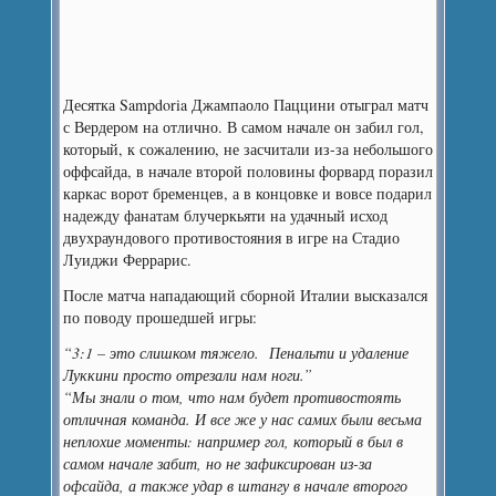
Десятка Sampdoria Джампаоло Паццини отыграл матч
с Вердером на отлично.
В самом начале он забил гол,
который, к сожалению, не засчитали из-за небольшого
оффсайда, в начале второй половины форвард поразил
каркас ворот бременцев, а в концовке и вовсе подарил
надежду фанатам блучеркьяти на удачный исход
двухраундового противостояния в игре на Стадио
Луиджи Феррарис.
После матча нападающий сборной Италии высказался
по поводу прошедшей игры:
“3:1 – это слишком тяжело. Пенальти и удаление
Луккини просто отрезали нам ноги.”
“Мы знали о том, что нам будет противостоять
отличная команда. И все же у нас самих были весьма
неплохие моменты: например гол, который в был в
самом начале забит, но не зафиксирован из-за
офсайда, а также удар в штангу в начале второго