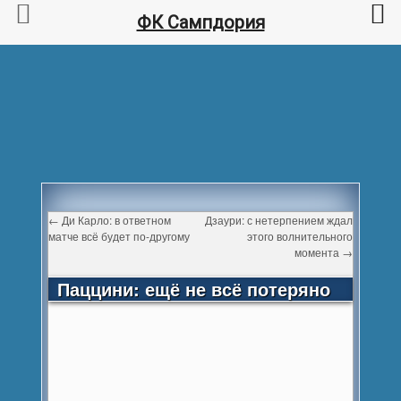
ФК Сампдория
←
Ди Карло: в ответном
Дзаури: с нетерпением ждал
матче всё будет по-другому
этого волнительного
момента
→
Паццини: ещё не всё потеряно