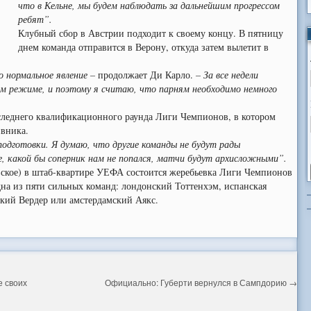
что в Кельне, мы будем наблюдать за дальнейшим прогрессом
ребят”.
Клубный сбор в Австрии подходит к своему концу. В пятницу
днем команда отправится в Верону, откуда затем вылетит в
о нормальное явление –
продолжает Ди Карло.
– За все недели
м режиме, и поэтому я считаю, что парням необходимо немного
следнего квалификационного раунда Лиги Чемпионов, в котором
ивника.
 подготовки. Я думаю, что другие команды не будут рады
е, какой бы соперник нам не попался, матчи будут архисложными”.
овское) в штаб-квартире УЕФА состоится жеребьевка Лиги Чемпионов
на из пяти сильных команд: лондонский Тоттенхэм, испанская
ский Вердер или амстердамский Аякс.
е своих
Официально: Губерти вернулся в Сампдорию
→