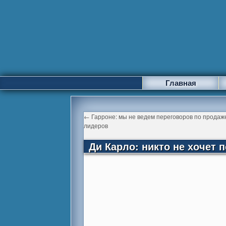
Главная
←
Гарроне: мы не ведем переговоров по продаж
лидеров
Ди Карло: никто не хочет