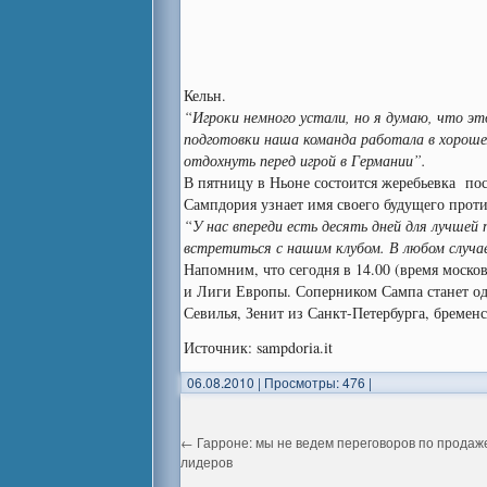
Кельн.
“Игроки немного устали, но я думаю, что эт
подготовки наша команда работала в хороше
отдохнуть перед игрой в Германии”.
В пятницу в Ньоне состоится жеребьевка по
Сампдория узнает имя своего будущего прот
“У нас впереди есть десять дней для лучшей
встретиться с нашим клубом. В любом случа
Напомним, что сегодня в 14.00 (время моск
и Лиги Европы. Соперником Сампа станет од
Севилья, Зенит из Санкт-Петербурга, бремен
Источник: sampdoria.it
06.08.2010
|
Просмотры: 476
|
←
Гарроне: мы не ведем переговоров по продаж
лидеров