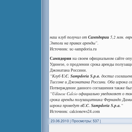
наш клуб получил от
Сампдории
5,2 млн. ев
Эмполи на правах аренды”.
Источник: uc-sampdoria.ru
Сампдория
на своем официальном сайте опуб
Удинезе, о продлении срока аренды полузащ
Джонатана Россини.
“Клуб
U.C. Sampdoria S.p.a.
достиг соглашени
Тиссоне и Джонатана Россини. Оба игрока се
Потверждение данного соглашения также был
“Udinese Calcio официально уведомляет о то
срока аренды полузащитника Фернандо Дами
игрока проведут в
U.C. Sampdoria S.p.a.
“
Источник: calcionews24.com
23.06.2010
|
Просмотры: 537
|