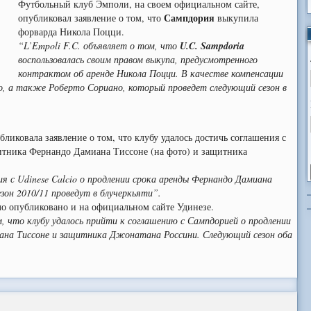
Футбольный клуб Эмполи, на своем официальном сайте,
Сампдория
опубликовал заявление о том, что
выкупила
форварда Никола Поцци.
“L’Empoli F.C. объявляет о том, что
U.C. Sampdoria
воспользовалась своим правом выкупа, предусмотренного
контрактом об аренде Никола Поцци. В качестве компенсации
ро, а также Роберто Сориано, который проведет следующий сезон в
ликовала заявление о том, что клубу удалось достичь соглашения с
итника Фернандо Дамиана Тиссоне (на фото) и защитника
я с Udinese Calcio о продлении срока аренды Фернандо Дамиана
зон 2010/11 проведут в блучеркьяти”.
о опубликовано и на официальном сайте Удинезе.
м, что клубу удалось прийти к соглашению с Сампдорией о продлении
ана Тиссоне и защитника Джонатана Россини. Следующий сезон оба