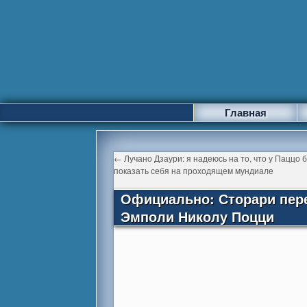
Главная
←
Лучано Дзаури: я надеюсь на то, что у Паццо 
показать себя на проходящем мундиале
Официально: Сторари пер
Эмполи Николу Поцци