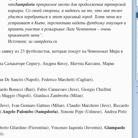
что
Sampdoria
прекрасное место для продолжения тренерской
карьеры. Со своей стороны, я надеюсь на то, что мне тоже
удастся перебраться в этот красивый город. Хотя меня все
устраивает в Кьево, перспектива надеть футболку генуэзцев и
принять участие в розыгрыше Лиги Чемпионов – очень
привлекает меня”.
Источник: uc-sampdoria.ru
заявку из 23 футболистов, которые поедут на Чемпионат Мира в
а Сальваторе Сиригу, Андреа Коссу, Маттиа Кассани, Марко
n De Sanctis (Napoli), Federico Marchetti (Cagliari).
ardo Bonucci (Bari), Fabio Cannavaro (Juve), Giorgio Chiellini
an Maggio (Napoli), Gianluca Zambrotta (Milan).
ve), Ivan Gennaro Gattuso (Milan), Claudio Marchisio (Juve), Riccardo
Angelo Palombo (Sampdoria)
),
, Simone Pepe (Udinese), Andrea Pirlo
Giampaolo
erto Gilardino (Fiorentina), Vincenzo Iaquinta (Juventus),
i).