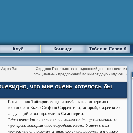
Клуб
Команда
Таблица Серии А
 Марка Ван
Серджио Гаспарин: на сегодняшний день нет никаких
официальных предложений по ним от других клубов
→
очевидно, что мне очень хотелось бы
Ежедневник Tuttosport сегодня опубликовал интервью с
голкипером Кьево Стефано Соррентино, который, скорее всего,
Сампдории
следующий сезон проведет в
.
“Это очевидно, что мне очень хотелось бы проследовать за
тренером, который смог возродить Кьево. У меня с ним
прекрасные отношения, я знаю его стиль работы, и я думаю,