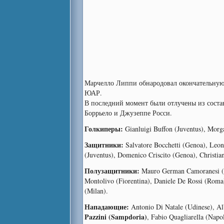
Марчелло Липпи обнародовал окончательную 
ЮАР.
В последний момент были отлучены из состав
Боррьело и Джузеппе Росси.
Голкиперы:
Gianluigi Buffon (Juventus), Morga
Защитники:
Salvatore Bocchetti (Genoa), Leon
(Juventus), Domenico Criscito (Genoa), Christi
Полузащитники:
Mauro German Camoranesi (Ju
Montolivo (Fiorentina), Daniele De Rossi (Roma
(Milan).
Нападающие:
Antonio Di Natale (Udinese), Alb
Pazzini (Sampdoria)
, Fabio Quagliarella (Napol