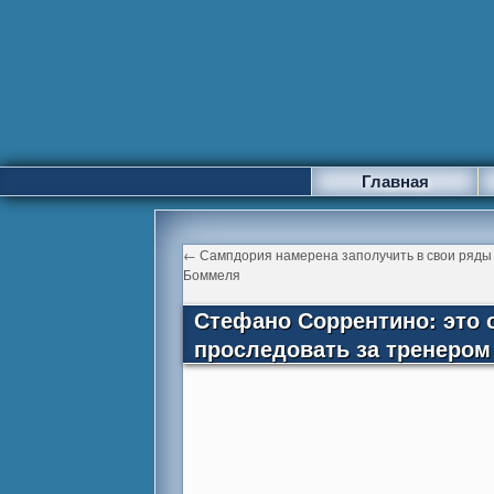
Главная
←
Сампдория намерена заполучить в свои ряды
Боммеля
Стефано Соррентино: это 
проследовать за тренером