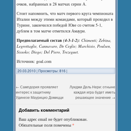
очков, набранных в 28 матчах серии А.
Стоит напомнить, что матч первого круга чемпионата
Италии между этими командами, который проходил в
Турине, закончился победой Юве со счетом 5-1,
дублем в том матче отметился Амаури.
Предполагаемый
состав
(4-3-1-2):
Chimenti; Zebina,
Legrottaglie, Cannavaro, De Ceglie; Marchisio, Poulsen,
Sissoko; Diego; Del Piero, Trezeguet.
Источник: goal.com
20.03.2010
|
Просмотры: 816
|
←
Сампдория проявляет
Луиджи Дель Нери: отныне
интерес к защитнику
каждая игра будет иметь
Удинезе Маурицио Домицци
решающее значение
→
Добавить комментарий
Ваш адрес email не будет опубликован.
*
Обязательные поля помечены