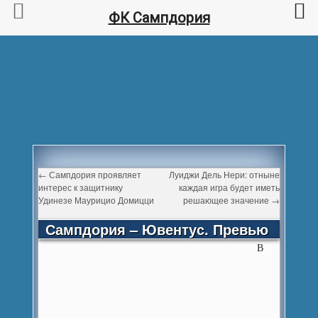
ФК Сампдория
←
Сампдория проявляет
Луиджи Дель Нери: отныне
интерес к защитнику
каждая игра будет иметь
Удинезе Маурицио Домицци
решающее значение
→
Сампдория – Ювентус. Превью
В