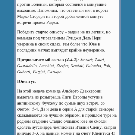
против Болоньи, который состоялся в минувшие
выходные. Напомним, что ответный мяч в ворота
Марко Сторари на второй добавленной минуте
встречи провел Раджи.
Победить старую сеньору – задача не из легких, но
команда под управлением Луиджи Дель Нери
уверенна в своих силах, тем более что Юве в
последних матчах выглядит крайне неуверенно.
Предполагаемый состав
(4-4-2):
Storari; Zauri,
Gastaldello, Lucchini, Ziegler; Semioli, Palombo, Poli,
Guberti; Pazzini, Cassano.
Ювентус.
На этой неделе команда Альберто Дзаккерони
вылетела из розыгрыша Лиги Европы уступив
английскому Фулхему по сумме двух встреч, со
счетом 5-4. Да и дела в серии А для старой сеньоры
складываются не лучшим образом, в прошлом туре на
родном стадионе Стадио олимико юве не смогли
одолеть аутсайдера чемпионата Италии Сиену, сыграв
вничью 3-3. на данный момент на счету Ювентуса 45