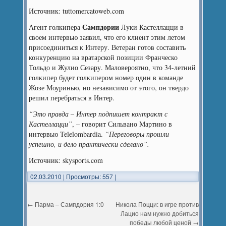
Источник: tuttomercatoweb.com
Сампдории
Агент голкипера
Луки Кастеллацци в
своем интервью заявил, что его клиент этим летом
присоединиться к Интеру. Ветеран готов составить
конкуренцию на вратарской позиции Франческо
Тольдо и Жулио Сезару. Маловероятно, что 34-летний
голкипер будет голкипером номер один в команде
Жозе Моуринью, но независимо от этого, он твердо
решил перебраться в Интер.
“Это правда – Интер подпишет контракт с
Кастеллацци”
, – говорит Сильвано Мартино в
интервью Telelombardia.
“Переговоры прошли
успешно, и дело практически сделано”.
Источник: skysports.com
02.03.2010
|
Просмотры: 557
|
←
Парма – Сампдория 1:0
Никола Поцци: в игре против
Лацио нам нужно добиться
победы любой ценой
→