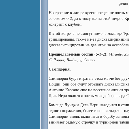
девят
Настроение в лагере крестоносцев не очень 
со счетом 0-2, да к тому же на этой неделе
контракт с клубом.
В этой встрече не смогут помочь команде Ф
травмированы, также из-за дисквалификации
дисквалифицирован на две игры за оскорблен
Предполагаемый
состав
(5-3-2):
Mirante; Zac
Galloppa; Biabiany, Crespo.
Сампдория.
Сампдория будет играть в этом матче без д
Поцци, они оба будут отбывать дисквалифика
Антонио Кассано еще не восстановился от 
Дель Нери является очень молодой форвард С
Команда Луиджи Дель Нери находится в отли
одного поражения, более того в четырех “го
Сампдории вновь включится в борьбу за поп
занимает седьмую строчку в турнирной таблиц