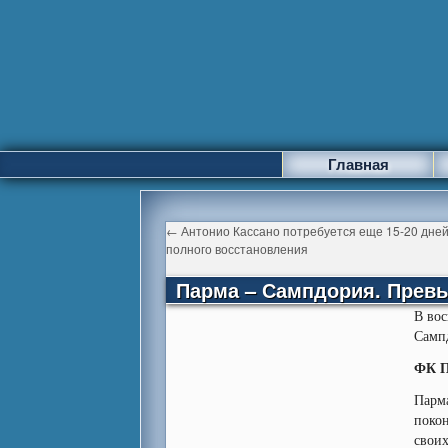
Главная
←
Антонио Кассано потребуется еще 15-20 дней
полного восстановления
Парма – Сампдория. Прев
В вос
Сампд
ФК П
Парм
покон
своих