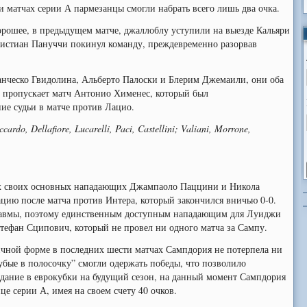
и матчах серии А пармезанцы смогли набрать всего лишь два очка.
хорошее, в предыдущем матче, джаллоблу уступили на выезде Кальяри
 Кристиан Пануччи покинул команду, преждевременно разорвав
ранческо Гвидолина, Альберто Палоски и Блерим Джемаили, они оба
 пропускает матч Антонио Хименес, который был
ие судьи в матче против Лацио.
cardo, Dellafiore, Lucarelli, Paci, Castellini; Valiani, Morrone,
вух своих основных нападающих Джампаоло Паццини и Никола
цию после матча против Интера, который закончился вничью 0-0.
травмы, поэтому единственным доступным нападающим для Луиджи
тефан Сципович, который не провел ни одного матча за Сампу.
чной форме в последних шести матчах Сампдория не потерпела ни
лубые в полосочку” смогли одержать победы, что позволило
адание в еврокубки на будущий сезон, на данный момент Сампдория
е серии А, имея на своем счету 40 очков.