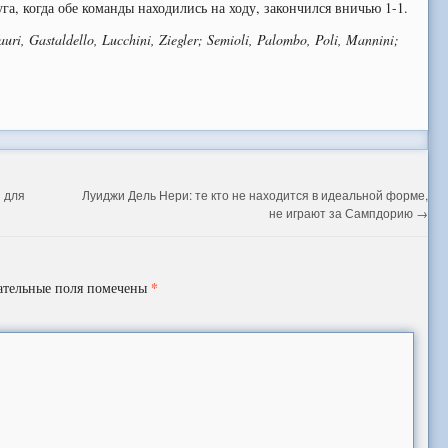
га, когда обе команды находились на ходу, закончился вничью 1-1.
auri, Gastaldello, Lucchini, Ziegler; Semioli, Palombo, Poli, Mannini;
 для
Луиджи Дель Нери: те кто не находится в идеальной форме,
не играют за Сампдорию
→
*
ательные поля помечены