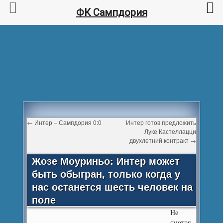
ФК Сампдория
←
Интер – Сампдория 0:0
Интер готов предложить
Луке Кастеллацци
двухлетний контракт
→
Жозе Моуриньо: Интер может
быть обыгран, только когда у
нас останется шесть человек на
поле
Не
смотря