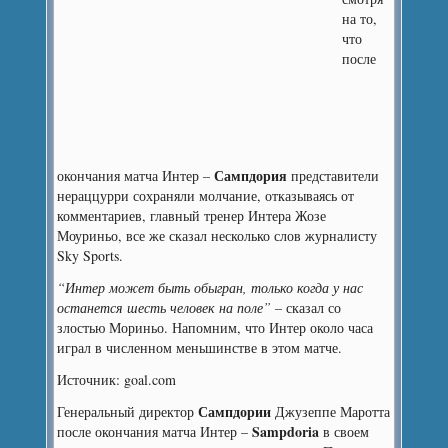
на то,
что
после
Сампдория
окончания матча Интер –
представители
нераццурри сохраняли молчание, отказываясь от
комментариев, главный тренер Интера Жозе
Моуриньо, все же сказал несколько слов журналисту
Sky Sports.
“Интер может быть обыгран, только когда у нас
останется шесть человек на поле”
– сказал со
злостью Мориньо. Напомним, что Интер около часа
играл в численном меньшинстве в этом матче.
Источник: goal.com
Сампдории
Генеральный директор
Джузеппе Маротта
Sampdoria
после окончания матча Интер –
в своем