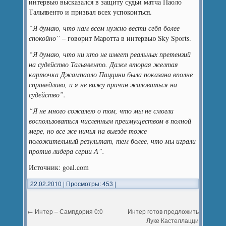
интервью высказался в защиту судьи матча Паоло
Тальявенто и призвал всех успокоиться.
“Я думаю, что нам всем нужно вести себя более
спокойно”
– говорит Маротта в интервью Sky Sports.
“Я думаю, что ни кто не имеет реальных претензий
на судейство Тальявенто. Даже вторая желтая
карточка Джампаоло Паццини была показана вполне
справедливо, и я не вижу причин жаловаться на
судейство”.
“Я не много сожалею о том, что мы не смогли
воспользоваться численным преимуществом в полной
мере, но все же ничья на выезде тоже
положительный результат, тем более, что мы играли
против лидера серии А”.
Источник: goal.com
22.02.2010
|
Просмотры: 453
|
←
Интер – Сампдория 0:0
Интер готов предложить
Луке Кастеллацци