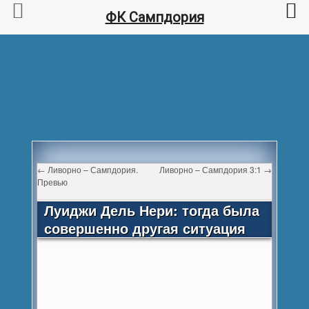
ФК Сампдория
←
Ливорно – Сампдория.
Ливорно – Сампдория 3:1
→
Превью
Луиджи Дель Нери: тогда была
совершенно другая ситуация