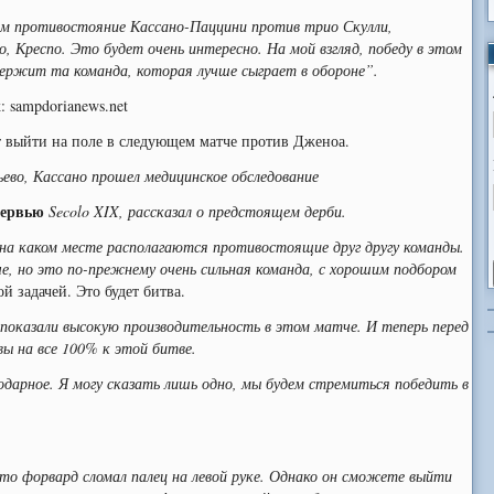
м противостояние Кассано-Паццини против трио Скулли,
о, Креспо. Это будет очень интересно. На мой взгляд, победу в этом
ержит та команда, которая лучше сыграет в обороне”.
: sampdorianews.net
 выйти на поле в следующем матче против Дженоа.
ьево, Кассано прошел медицинское обследование
тервью
Secolo XIX, рассказал о предстоящем дерби.
 на каком месте располагаются противостоящие друг другу команды.
, но это по-прежнему очень сильная команда, с хорошим подбором
ой задачей. Это будет битва.
показали высокую производительность в этом матче. И теперь перед
вы на все 100% к этой битве.
годарное. Я могу сказать лишь одно, мы будем стремиться победить в
что форвард сломал палец на левой руке. Однако он сможете выйти