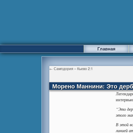
Главная
←
Сампдория – Кьево 2:1
Морено Маннини: Это дерб
Легенда
интервью
“Это дер
этого ма
В этой в
линией а