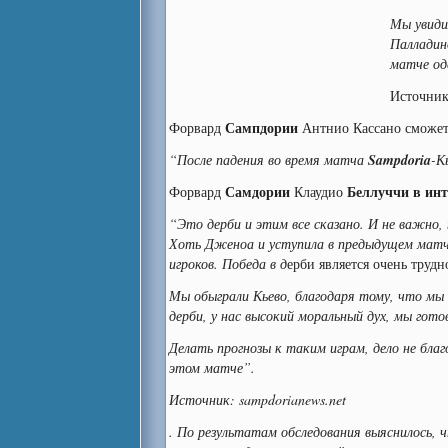
Мы увиди
Палладин
матче од
Источник
Сампдории
Форвард
Антнио Кассано сможет
“После падения во время матча
Sampdoria
-К
Самдории
Беллуччи в ин
Форвард
Клаудио
“Это дерби и этим все сказано. И не важно,
Хоть Дженоа и уступила в предыдущем матче
игроков. Победа в д
ерби является очень трудн
Мы обыграли Кьево, благодаря тому, что мы 
дерби, у нас высокий моральный дух, мы гото
Делать прогнозы к таким играм, дело не бла
этом матче”
.
Источник: sampdorianews.net
. По результатам обследования выяснилось, 