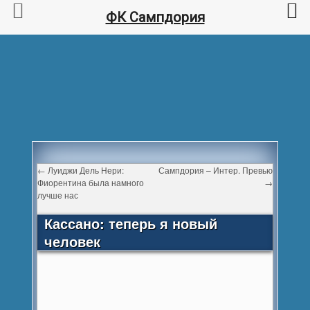
ФК Сампдория
←
Луиджи Дель Нери:
Сампдория – Интер. Превью
Фиорентина была намного
→
лучше нас
Кассано: теперь я новый
человек