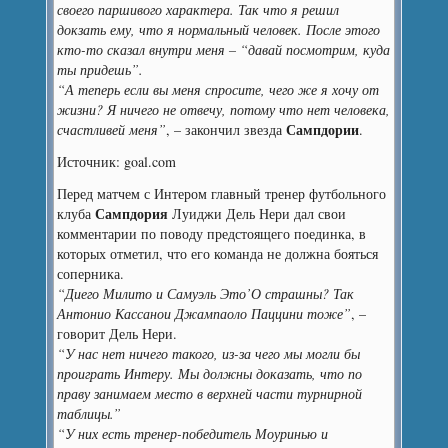
своего паршивого характера. Так что я решил
докзать ему, что я нормальный человек. После этого
кто-то сказал внутри меня – “давай посмотрим, куда
ты придешь”.
“А теперь если вы меня спросите, чего же я хочу от
жизни? Я ничего не отвечу, потому что нет человека,
Сампдории
счастливей меня”
, – закончил звезда
.
Источник: goal.com
Перед матчем с Интером главный тренер футбольного
Сампдория
клуба
Луиджи Дель Нери дал свои
комментарии по поводу предстоящего поединка, в
которых отметил, что его команда не должна бояться
соперника.
“Диего Милито и Самуэль Это’О страшны? Так
Антонио Кассанои Джампаоло Паццини тоже”
, –
говорит Дель Нери.
“У нас нет ничего такого, из-за чего мы могли бы
проиграть Интеру. Мы должны доказать, что по
праву занимаем место в верхней части турнирной
таблицы.”
“У них есть тренер-победитель Моуринью и