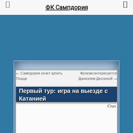
ФК Сампдория
←
Сампдория хочет купить
Фулхэм интересуется
Поцци
Даниэлем Дессеной
→
Первый тур: игра на выезде с
Катанией
Cтал