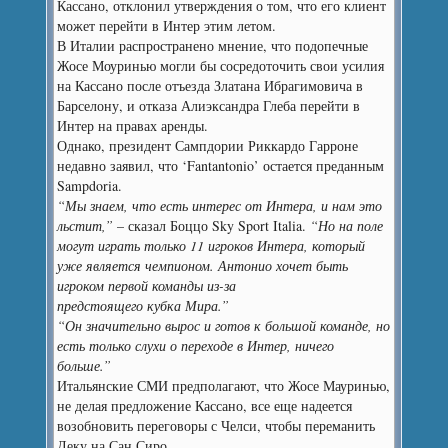
Кассано, отклонил утверждения о том, что его клиент
может перейти в Интер этим летом.
В Италии распространено мнение, что подопечные
Жосе Моуринью могли бы сосредоточить свои усилия
на Кассано после отъезда Златана Ибрагимовича в
Барселону, и отказа Алиэксандра Глеба перейти в
Интер на правах аренды.
Однако, президент Сампдории Риккардо Гарроне
недавно заявил, что ‘Fantantonio’ остается преданным
Sampdoria.
“Мы знаем, что есть интерес от Интера, и нам это
льстит,”
– сказал Боццо Sky Sport Italia.
“Но на поле
могут играть только 11 игроков Интера, который
уже является чемпионом. Антонио хочет быть
игроком первой команды из-за
предстоящего кубка Мира.”
“Он значительно вырос и готов к большой команде, но
есть только слухи о переходе в Интер, ничего
больше.”
Итальянские СМИ предполагают, что Жосе Мауринью,
не делая предложение Кассано, все еще надеется
возобновить переговоры с Челси, чтобы переманить
Деку на Сан Сиро.