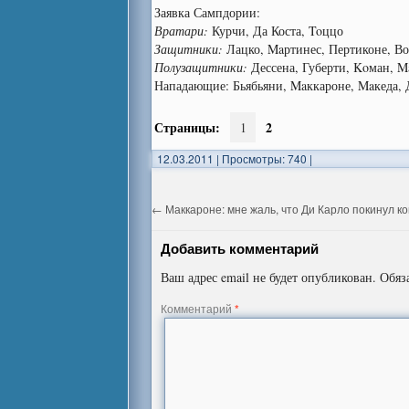
Заявка Сампдории:
Вратари:
Курчи, Да Коста, Toццо
Защитники:
Лацко, Maртинес, Пертиконе, Во
Полузащитники:
Дессена, Губерти, Koман, M
Нападающие: Бьябьяни, Maккароне, Maкеда, 
Страницы:
2
1
12.03.2011
|
Просмотры: 740
|
←
Маккароне: мне жаль, что Ди Карло покинул к
Добавить комментарий
Ваш адрес email не будет опубликован.
Обяз
Комментарий
*