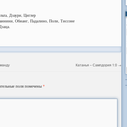
льта, Дзаури, Циглер
aннини, Обианг, Падалино, Поли, Тиссоне
Дзаца.
оманду
Катанья – Сампдория 1:0
→
*
ательные поля помечены