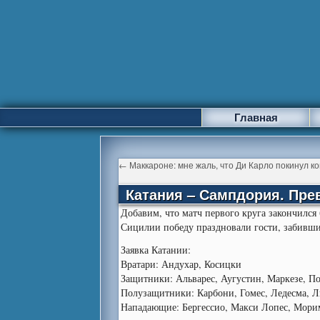
Главная
←
Маккароне: мне жаль, что Ди Карло покинул к
Катания – Сампдория. Пр
Добавим, что матч первого круга закончился
Сицилии победу праздновали гости, забившие
Заявка Катании:
Вратари: Андухар, Косицки
Защитники: Альварес, Аугустин, Маркезе, П
Полузащитники: Карбони, Гомес, Ледесма, Л
Нападающие: Бергессио, Макси Лопес, Мори