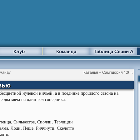
Клуб
Команда
Таблица Серии А
оманду
Катанья – Сампдория 1:0
→
евью
 бесцветной нулевой ничьей, а в поединке прошлого сезона на
 два мяча на один гол соперника.
отенца, Сильвестре, Сполли, Терлицци
ьяма, Лоди, Пеше, Риччиути, Скелотто
мото.